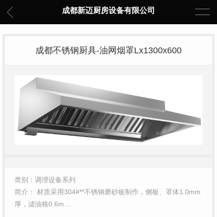
成都新迈厨房设备有限公司
成都不锈钢厨具-油网烟罩Lx1300x600
类别：调理设备系列
简介： 材质采用304#**不锈钢磨砂板制作，侧板、罩体1.0mm
厚，滤油格0.6m…